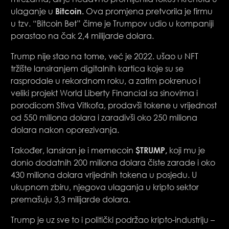
Bitcoin.
ulaganje u
Ova promjena pretvorila je firmu
u tzv. “Bitcoin Bet” čime je Trumpov udio u kompaniji
porastao na čak 2,4 milijarde dolara.
Trump nije stao na tome, već je 2022. ušao u NFT
tržište lansiranjem digitalnih kartica koje su se
rasprodale u rekordnom roku, a zatim pokrenuo i
veliki projekt World Liberty Financial sa sinovima i
porodicom Stiva Vitkofa, prodavši tokene u vrijednost
od 550 miliona dolara i zaradivši oko 250 miliona
dolara nakon oporezivanja.
$TRUMP,
Također, lansiran je i memecoin
koji mu je
donio dodatnih 200 miliona dolara čiste zarade i oko
430 miliona dolara vrijednih tokena u posjedu. U
ukupnom zbiru, njegova ulaganja u kripto sektor
premašuju 3,3 milijarde dolara.
Trump je uz sve to i politički podržao kripto-industriju –