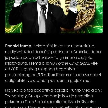
Donald Trump,
nekadašnji investitor u nekretnine,
reality zvijezda i današnji predsjednik Amerike, danas
je postao jedan od najpoznatijih imena u svijetu
kriptovaluta. Prema pisanju
Forbes Crna Gora
, više
od 60% njegovog ukupnog bogatstva –
procijenjenog na 5,5 milijardi dolara – sada se nalazi
u digitalnim valutama i povezanim projektima.
Najveći dio tog bogatstva dolazi iz Trump Media and
Technology Group, kompanije koja je prvobitno
pokrenula Truth Social kao alternativu društvenim
mrežama, ali je nedavno promijenila fokus i krenula u