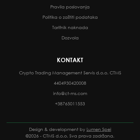
Pravila poslovanja
Politika o zaštiti podataka
Tarifnik naknada
Dozvola
KONTAKT
Crypto Trading Management Servis d.o.o. CTMS
4404930420008
info@ct-ms.com
+38765011553
Design & development by
Lumen Spei
©2026 - CTMS d.o.o. Sva prava zadržana.