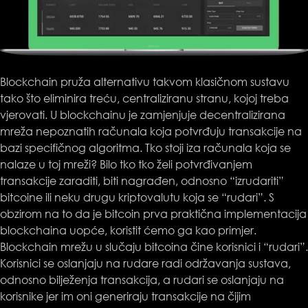
Blockchain pruža alternativu takvom klasičnom sustavu
tako što eliminira treću, centraliziranu stranu, kojoj treba
vjerovati. U blockchainu je zamjenjuje decentralizirana
mreža nepoznatih računala koja potvrđuju transakcije na
bazi specifičnog algoritma. Tko stoji iza računala koja se
nalaze u toj mreži? Bilo tko tko želi potvrđivanjem
transakcije zaraditi, biti nagrađen, odnosno “izrudariti”
bitcoine ili neku drugu kriptovalutu koja se “rudari”. S
obzirom na to da je bitcoin prva praktična implementacija
blockchaina uopće, koristit ćemo ga kao primjer.
Blockchain mrežu u slučaju bitcoina čine korisnici i “rudari”.
Korisnici se oslanjaju na rudare radi održavanja sustava,
odnosno bilježenja transakcija, a rudari se oslanjaju na
korisnike jer im oni generiraju transakcije na čijim