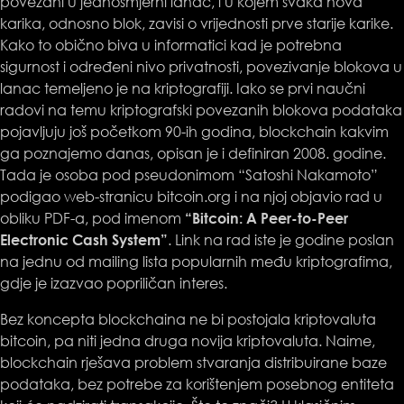
povezani u jednosmjerni lanac, i u kojem svaka nova
karika, odnosno blok, zavisi o vrijednosti prve starije karike.
Kako to obično biva u informatici kad je potrebna
sigurnost i određeni nivo privatnosti, povezivanje blokova u
lanac temeljeno je na kriptografiji. Iako se prvi naučni
radovi na temu kriptografski povezanih blokova podataka
pojavljuju još početkom 90-ih godina, blockchain kakvim
ga poznajemo danas, opisan je i definiran 2008. godine.
Tada je osoba pod pseudonimom “Satoshi Nakamoto”
podigao web-stranicu
bitcoin.org
i na njoj objavio rad u
“Bitcoin: A Peer-to-Peer
obliku PDF-a, pod imenom
Electronic Cash System”
. Link na rad iste je godine poslan
na jednu od mailing lista popularnih među kriptografima,
gdje je izazvao popriličan interes.
Bez koncepta blockchaina ne bi postojala kriptovaluta
bitcoin, pa niti jedna druga novija kriptovaluta. Naime,
blockchain rješava problem stvaranja distribuirane baze
podataka, bez potrebe za korištenjem posebnog entiteta