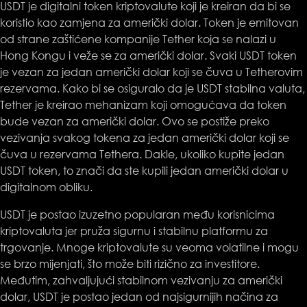
USDT je digitalni token kriptovalute koji je kreiran da bi se
koristio kao zamjena za američki dolar. Token je emitovan
od strane zaštićene kompanije Tether koja se nalazi u
Hong Kongu i veže se za američki dolar. Svaki USDT token
je vezan za jedan američki dolar koji se čuva u Tetherovim
rezervama. Kako bi se osiguralo da je USDT stabilna valuta,
Tether je kreirao mehanizam koji omogućava da token
bude vezan za američki dolar. Ovo se postiže preko
vezivanja svakog tokena za jedan američki dolar koji se
čuva u rezervama Tethera. Dakle, ukoliko kupite jedan
USDT token, to znači da ste kupili jedan američki dolar u
digitalnom obliku.
USDT je postao izuzetno popularan među korisnicima
kriptovaluta jer pruža sigurnu i stabilnu platformu za
trgovanje. Mnoge kriptovalute su veoma volatilne i mogu
se brzo mijenjati, što može biti rizično za investitore.
Međutim, zahvaljujući stabilnom vezivanju za američki
dolar, USDT je postao jedan od najsigurnijih načina za