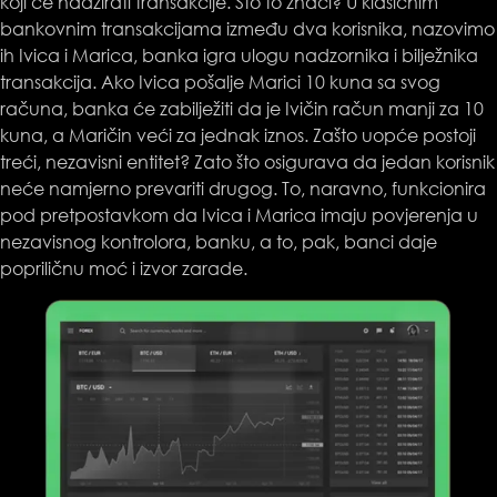
koji će nadzirati transakcije. Što to znači? U klasičnim
bankovnim transakcijama između dva korisnika, nazovimo
ih Ivica i Marica, banka igra ulogu nadzornika i bilježnika
transakcija. Ako Ivica pošalje Marici 10 kuna sa svog
računa, banka će zabilježiti da je Ivičin račun manji za 10
kuna, a Maričin veći za jednak iznos. Zašto uopće postoji
treći, nezavisni entitet? Zato što osigurava da jedan korisnik
neće namjerno prevariti drugog. To, naravno, funkcionira
pod pretpostavkom da Ivica i Marica imaju povjerenja u
nezavisnog kontrolora, banku, a to, pak, banci daje
popriličnu moć i izvor zarade.